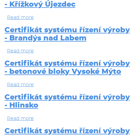
- Křížkový Újezdec
výroby
-
Zlatníky
Read more
about
-
Certifikát
Hodkovice
systému
Certifikát systému řízení výroby
řízení
- Brandýs nad Labem
výroby
-
Křížkový
Read more
about
Újezdec
Certifikát
systému
Certifikát systému řízení výroby
řízení
- betonové bloky Vysoké Mýto
výroby
-
Brandýs
Read more
about
nad
Certifikát
Labem
systému
Certifikát systému řízení výroby
řízení
- Hlinsko
výroby
-
betonové
Read more
about
bloky
Certifikát
Vysoké
systému
Certifikát systému řízení výroby
Mýto
řízení