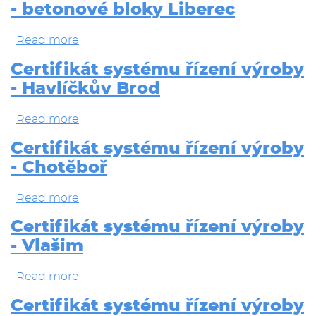
- betonové bloky Liberec
výroby
-
Hlinsko
Read more
about
Certifikát
systému
Certifikát systému řízení výroby
řízení
- Havlíčkův Brod
výroby
-
betonové
Read more
about
bloky
Certifikát
Liberec
systému
Certifikát systému řízení výroby
řízení
- Chotěboř
výroby
-
Havlíčkův
Read more
about
Brod
Certifikát
systému
Certifikát systému řízení výroby
řízení
- Vlašim
výroby
-
Chotěboř
Read more
about
Certifikát
systému
Certifikát systému řízení výroby
řízení