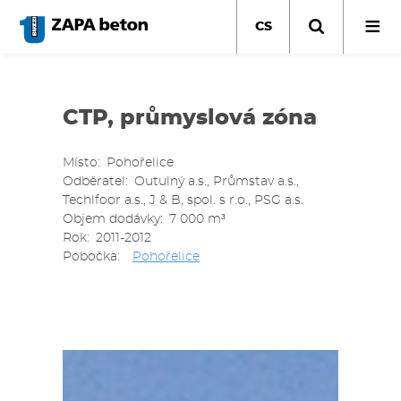
Přejít
k
CS
hlavnímu
obsahu
CTP, průmyslová zóna
Místo
Pohořelice
Odběratel
Outulný a.s., Průmstav a.s.,
Techlfoor a.s., J & B, spol. s r.o., PSG a.s.
Objem dodávky
7 000 m³
Rok
2011-2012
Pobočka
Pohořelice