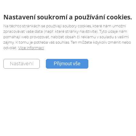
Nastavení soukromí a používání cookies.
Na těchto stránkách se používají soubory cookies, které nám umožní
zpracovávat vaše data (např. které stránky navštívíte). Tyto údaje nám
pomáhají web provozovat, nabízet obsah či reklamu v souladu s vašimi
zájmy. K tomu je potřeba váš souhlas. Ten můžete kdykoliv změnit nebo
odvolat.
Více informací
Přijmout vše
Nastavení