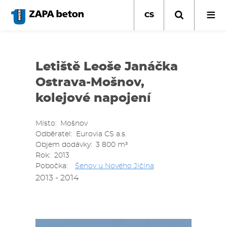
Přejít
k
CS
hlavnímu
obsahu
Letiště Leoše Janáčka
Ostrava-Mošnov,
kolejové napojení
Místo
Mošnov
Odběratel
Eurovia CS a.s.
Objem dodávky
3 800 m³
Rok
2013
Pobočka
Šenov u Nového Jičína
2013 - 2014