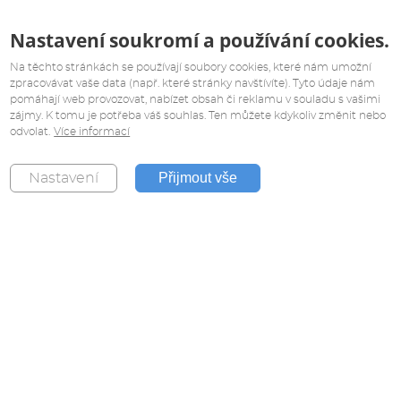
Nastavení soukromí a používání cookies.
Na těchto stránkách se používají soubory cookies, které nám umožní
zpracovávat vaše data (např. které stránky navštívíte). Tyto údaje nám
pomáhají web provozovat, nabízet obsah či reklamu v souladu s vašimi
zájmy. K tomu je potřeba váš souhlas. Ten můžete kdykoliv změnit nebo
odvolat.
Více informací
Přijmout vše
Nastavení