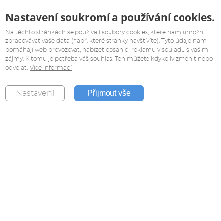
Nastavení soukromí a používání cookies.
Na těchto stránkách se používají soubory cookies, které nám umožní
zpracovávat vaše data (např. které stránky navštívíte). Tyto údaje nám
pomáhají web provozovat, nabízet obsah či reklamu v souladu s vašimi
zájmy. K tomu je potřeba váš souhlas. Ten můžete kdykoliv změnit nebo
odvolat.
Více informací
Přijmout vše
Nastavení