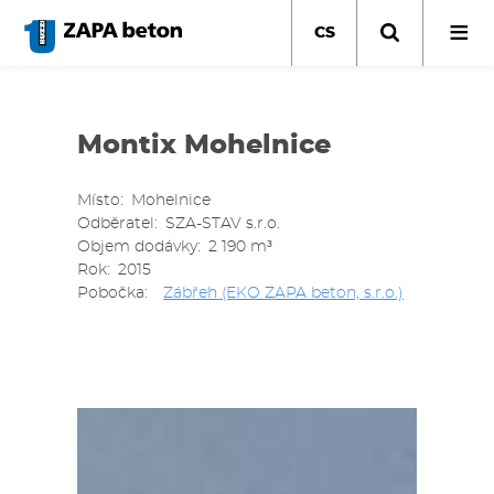
Přejít
k
CS
hlavnímu
obsahu
Montix Mohelnice
Místo
Mohelnice
Odběratel
SZA-STAV s.r.o.
Objem dodávky
2 190 m³
Rok
2015
Pobočka
Zábřeh (EKO ZAPA beton, s.r.o.)