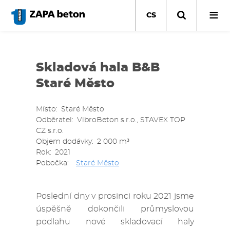
Přejít
k
CS
hlavnímu
obsahu
Skladová hala B&B
Staré Město
Místo
Staré Město
Odběratel
VibroBeton s.r.o., STAVEX TOP
CZ s.r.o.
Objem dodávky
2 000 m³
Rok
2021
Pobočka
Staré Město
Poslední dny v prosinci roku 2021 jsme
úspěšně dokončili průmyslovou
podlahu nové skladovací haly