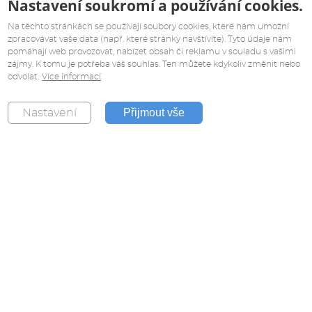
Nastavení soukromí a používání cookies.
Na těchto stránkách se používají soubory cookies, které nám umožní
zpracovávat vaše data (např. které stránky navštívíte). Tyto údaje nám
pomáhají web provozovat, nabízet obsah či reklamu v souladu s vašimi
zájmy. K tomu je potřeba váš souhlas. Ten můžete kdykoliv změnit nebo
odvolat.
Více informací
Přijmout vše
Nastavení