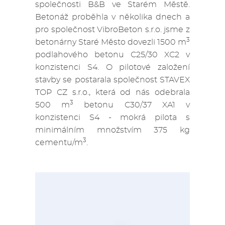
společnosti B&B ve Starém Městě.
Betonáž proběhla v několika dnech a
pro společnost VibroBeton s.r.o. jsme z
3
betonárny Staré Město dovezli 1500 m
podlahového betonu C25/30 XC2 v
konzistenci S4. O pilotové založení
stavby se postarala společnost STAVEX
TOP CZ s.r.o., která od nás odebrala
3
500 m
betonu C30/37 XA1 v
konzistenci S4 - mokrá pilota s
minimálním množstvím 375 kg
3
cementu/m
.