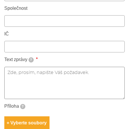
Společnost
IČ
Text zprávy
?
Příloha
?
Vyberte soubory