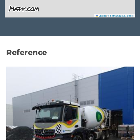
Leaflet
|
© Seznam.cz a.s. a další
Reference