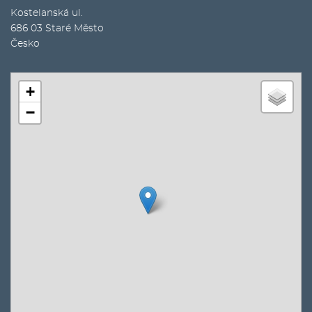
Kostelanská ul.
686 03
Staré Město
Česko
+
−