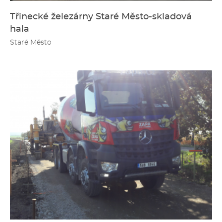
Třinecké železárny Staré Město-skladová
hala
Staré Město