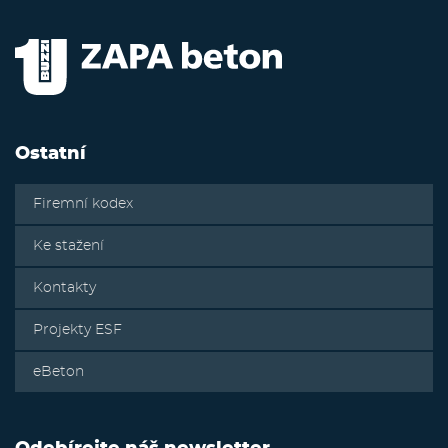
Ostatní
Firemní kodex
Ke stažení
Kontakty
Projekty ESF
eBeton