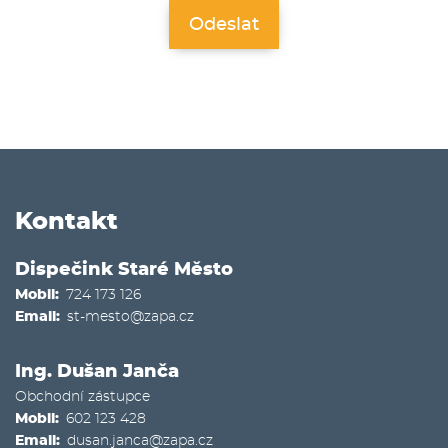
Kontakt
Dispečink Staré Město
Mobil
724 173 126
Email
st-mesto@zapa.cz
Ing. Dušan Janča
Obchodní zástupce
Mobil
602 123 428
Email
dusan.janca@zapa.cz