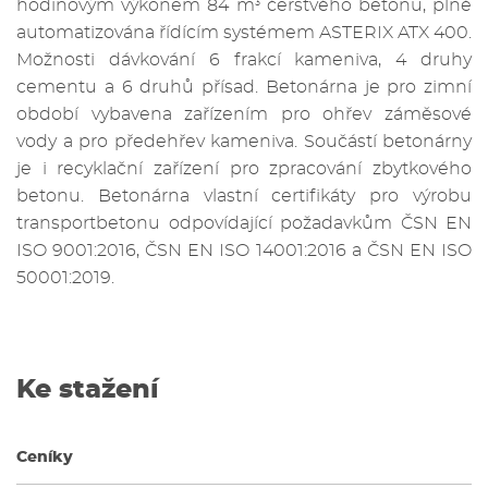
hodinovým výkonem 84 m
čerstvého betonu, plně
3
automatizována řídícím systémem ASTERIX ATX 400.
Možnosti dávkování 6 frakcí kameniva, 4 druhy
cementu a 6 druhů přísad. Betonárna je pro zimní
období vybavena zařízením pro ohřev záměsové
vody a pro předehřev kameniva. Součástí betonárny
je i recyklační zařízení pro zpracování zbytkového
betonu. Betonárna vlastní certifikáty pro výrobu
transportbetonu odpovídající požadavkům ČSN EN
ISO 9001:2016, ČSN EN ISO 14001:2016 a ČSN EN ISO
50001:2019.
Ke stažení
Ceníky