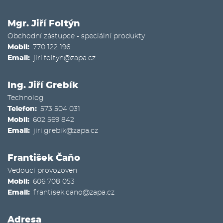
Mgr. Jiří Foltýn
Obchodní zástupce - speciální produkty
Mobil
770 122 196
Email
jiri.foltyn@zapa.cz
Ing. Jiří Grebík
Technolog
Telefon
573 504 031
Mobil
602 569 842
Email
jiri.grebik@zapa.cz
František Čaňo
Vedoucí provozoven
Mobil
606 708 053
Email
frantisek.cano@zapa.cz
Adresa