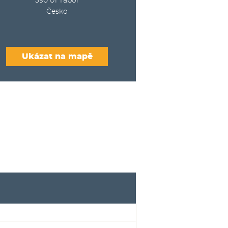
390 01
Tábor
Česko
Ukázat na mapě