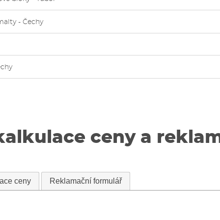
malty - Čechy
echy
kalkulace ceny a rekla
lace ceny
Reklamační formulář