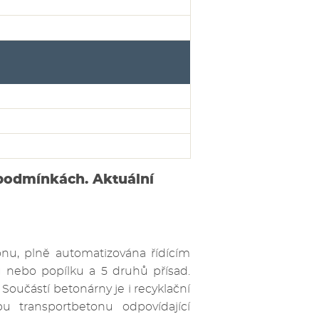
 podmínkách. Aktuální
onu, plně automatizována řídícím
nebo popílku a 5 druhů přísad.
oučástí betonárny je i recyklační
bu transportbetonu odpovídající