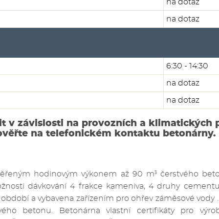
na dotaz
na dotaz
6:30 - 14:30
na dotaz
na dotaz
it v závislosti na provozních a klimatických
ověřte na telefonickém kontaktu betonárny.
ověřeným hodinovým výkonem až 90 m
čerstvého bet
3
nosti dávkování 4 frakce kameniva, 4 druhy cementu 
 období a vybavena zařízením pro ohřev záměsové vody . S
vého betonu. Betonárna vlastní certifikáty pro výro