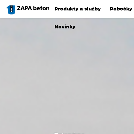
Přejít
k
Produkty a služby
Pobočky
hlavnímu
obsahu
Novinky