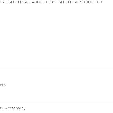
, ČSN EN ISO 14001:2016 a ČSN EN ISO 50001:2019.
echy
001 - betonárny