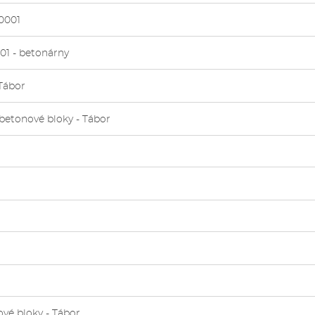
0001
01 - betonárny
 Tábor
 betonové bloky - Tábor
ové bloky - Tábor