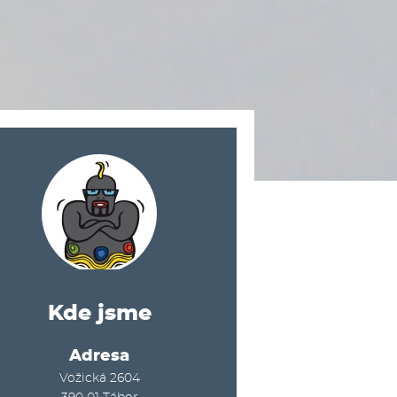
Kde jsme
Adresa
Vožická 2604