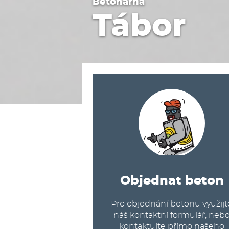
Betonárna
Tábor
Objednat beton
Pro objednání betonu využijt
náš kontaktní formulář, neb
kontaktujte přímo našeho