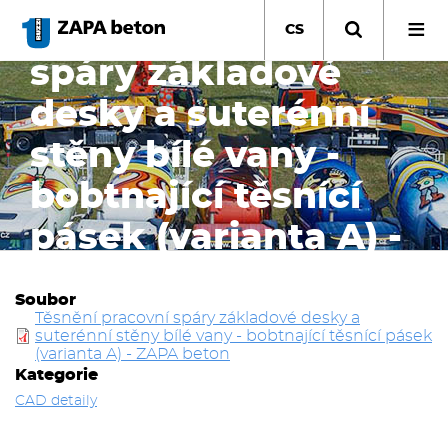
Přejít
Těsnění pracovní
k
CS
hlavnímu
spáry základové
obsahu
desky a suterénní
stěny bílé vany -
bobtnající těsnící
pásek (varianta A) -
ZAPA beton
Soubor
Těsnění pracovní spáry základové desky a
suterénní stěny bílé vany - bobtnající těsnící pásek
(varianta A) - ZAPA beton
Kategorie
CAD detaily