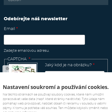
Odebírejte náš newsletter
Email
Zadejte emailovou adresu.
CAPTCHA
Jaký kód je na obrázku?
Nastavení soukromí a používání cookies.
Manage
existing
Na těchto stránkách se používají soubory cookies, které nám umožní
zpracovávat vaše data (např. které stránky navštívíte). Tyto údaje nám
pomáhají web provozovat, nabízet obsah či reklamu v souladu s vašimi
zájmy. K tomu je potřeba váš souhlas. Ten můžete kdykoliv změnit nebo