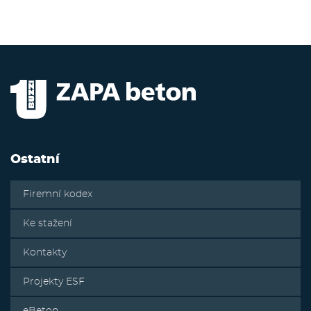
Ostatní
Firemní kodex
Ke stažení
Kontakty
Projekty ESF
eBeton