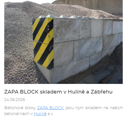
ZAPA BLOCK skladem v Hulíně a Zábřehu
24.06.2026
Betonové bloky
ZAPA BLOCK
jsou nyní skladem na našich
betonárnách v
Hulíně
a v