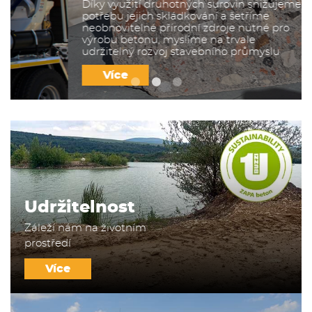
Díky využití druhotných surovin snižujeme
potřebu jejich skládkování a šetříme
neobnovitelné přírodní zdroje nutné pro
výrobu betonu, myslíme na trvale
udržitelný rozvoj stavebního průmyslu
Více
Udržitelnost
Záleží nám na životním
prostředí
Více