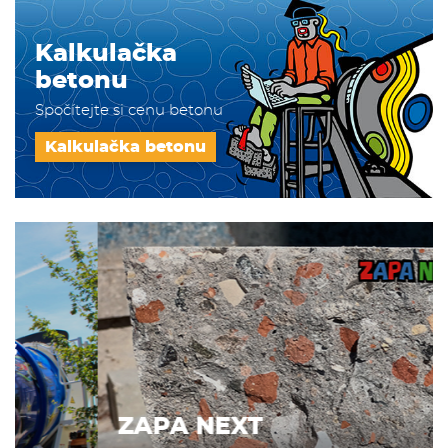
Kalkulačka
betonu
Spočítejte si cenu betonu
Kalkulačka betonu
ZAPA NEXT