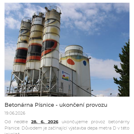
Betonárna Písnice - ukončení provozu
19.06.2026
Od neděle
28. 6. 2026
ukončujeme provoz betonárny
Písnice. Důvodem je začínající výstavba depa metra D v této