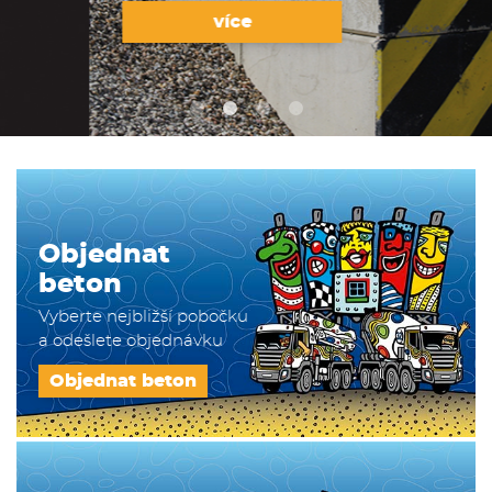
více
Objednat
beton
Vyberte nejbližší pobočku
a odešlete objednávku
Objednat beton