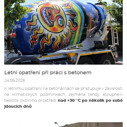
Letní opatření při práci s betonem
24.06.2026
K letnímu opatření na betonárnách se přistupuje v závislosti
na klimatických podmínkách, zejména tehdy, stoupne-li
teplota okolního prostředí
nad +30 °C po několik po sobě
jdoucích dnů