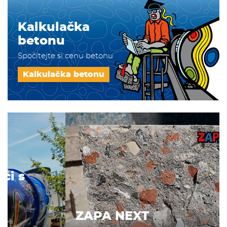
Kalkulačka
betonu
Spočítejte si cenu betonu
Kalkulačka betonu
ZAPA NEXT