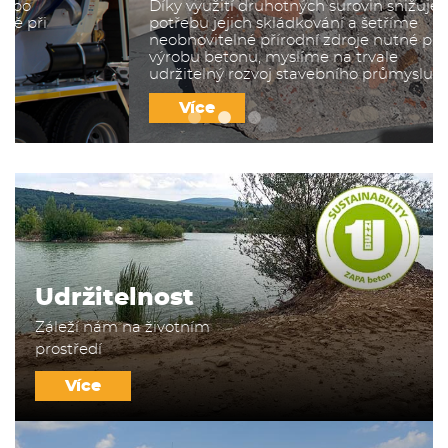
Díky využití druhotných surovin snižujeme
potřebu jejich skládkování a šetříme
neobnovitelné přírodní zdroje nutné pro
výrobu betonu, myslíme na trvale
udržitelný rozvoj stavebního průmyslu
Více
Udržitelnost
Záleží nám na životním
prostředí
Více