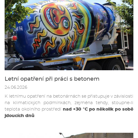
Letní opatření při práci s betonem
24.06.2026
K letnímu opatření na betonárnách se přistupuje v závislosti
na klimatických podmínkách, zejména tehdy, stoupne-li
teplota okolního prostředí
nad +30 °C po několik po sobě
jdoucích dnů