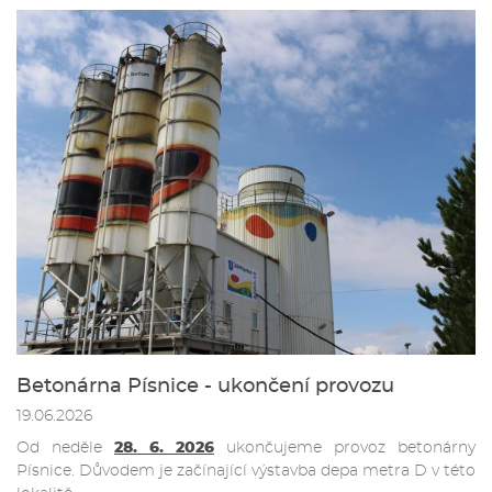
Betonárna Písnice - ukončení provozu
19.06.2026
Od neděle
28. 6. 2026
ukončujeme provoz betonárny
Písnice. Důvodem je začínající výstavba depa metra D v této