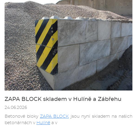
ZAPA BLOCK skladem v Hulíně a Zábřehu
24.06.2026
Betonové bloky
ZAPA BLOCK
jsou nyní skladem na našich
betonárnách v
Hulíně
a v