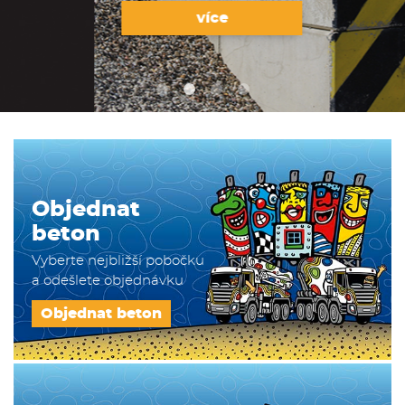
více
Objednat
beton
Vyberte nejbližší pobočku
a odešlete objednávku
Objednat beton