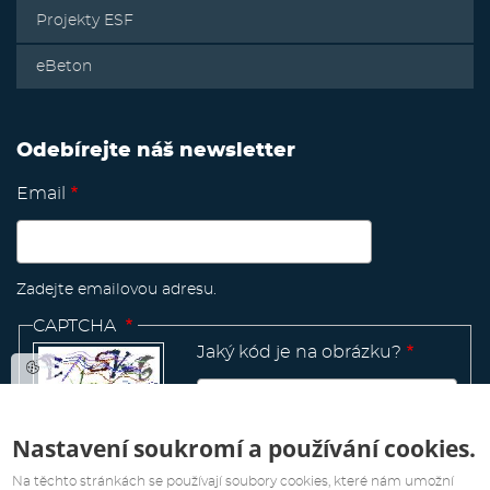
Projekty ESF
eBeton
Odebírejte náš newsletter
Email
Zadejte emailovou adresu.
CAPTCHA
Jaký kód je na obrázku?
Nastavení soukromí a používání cookies.
Manage
existing
Na těchto stránkách se používají soubory cookies, které nám umožní