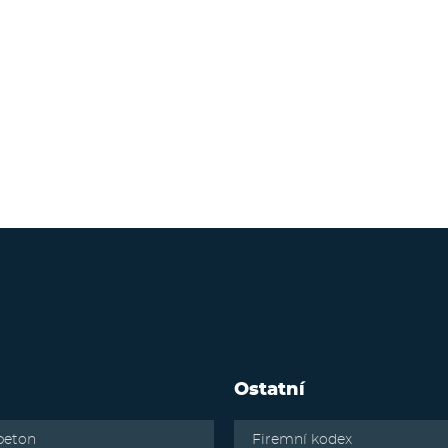
Ostatní
beton
Firemní kodex