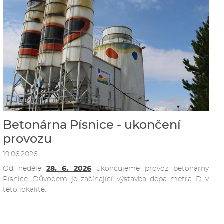
Betonárna Písnice - ukončení
provozu
19.06.2026
Od neděle
28. 6. 2026
ukončujeme provoz betonárny
Písnice. Důvodem je začínající výstavba depa metra D v
této lokalitě.