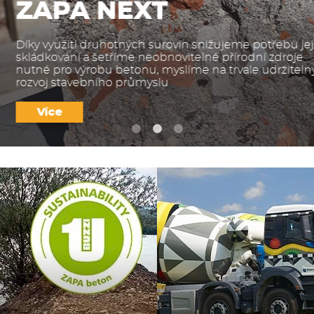
u jejich
oje
itelný