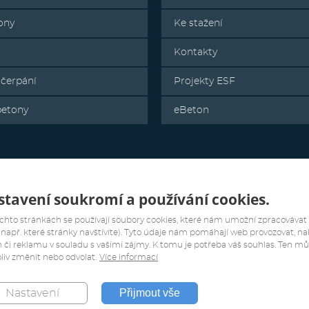
ony
Ke stažení
Kontakty
 čerpání
Projekty ESF
betony
eBeton
tavení soukromí a používání cookies.
chto stránkách se používají soubory cookies, které nám umožní zpracovávat
(např. které stránky navštívíte). Tyto údaje nám pomáhají web provozovat, na
 či reklamu v souladu s vašimi zájmy. K tomu je potřeba váš souhlas. Ten m
liv změnit nebo odvolat.
Více informací
Přijmout vše
Nastavení