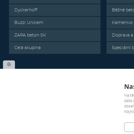
Dyckerhoff
Běžné bet
Buzzi Unicem
Kamenivo
ZAPA beton SK
Doprava a
Celá skupina
Speciální 
Nas
Na tě
data 
obsah
kdyko
Všechna práva vyhrazena. Copyright 2019