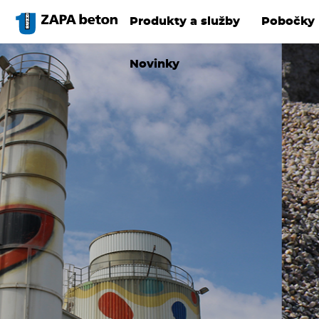
Přejít
k
Produkty a služby
Pobočky
hlavnímu
obsahu
Novinky
ZAPA BLOC
skladem v
Hulíně a
Zábřehu