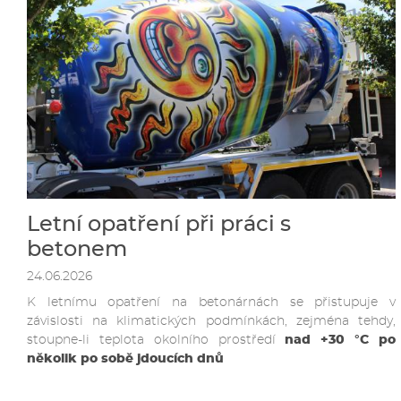
Letní opatření při práci s
betonem
24.06.2026
K letnímu opatření na betonárnách se přistupuje v
závislosti na klimatických podmínkách, zejména tehdy,
stoupne-li teplota okolního prostředí
nad +30 °C po
několik po sobě jdoucích dnů