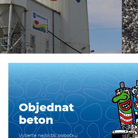
více
Objednat
beton
Vyberte nejbližší pobočku