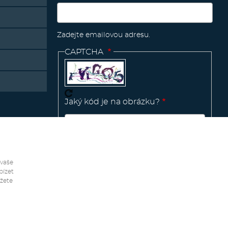
Zadejte emailovou adresu.
CAPTCHA
Jaký kód je na obrázku?
Manage
existing
 vaše
bízet
ůžete
Vytvořeno v
Pink Future