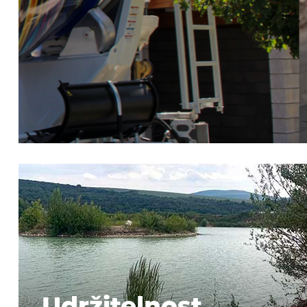
ZAPA NEXT
Díky využití druhotných surovin snižujeme potřeb
skládkování a šetříme neobnovitelné přírodní zdr
nutné pro výrobu betonu, myslíme na trvale udrž
rozvoj stavebního průmyslu
Více