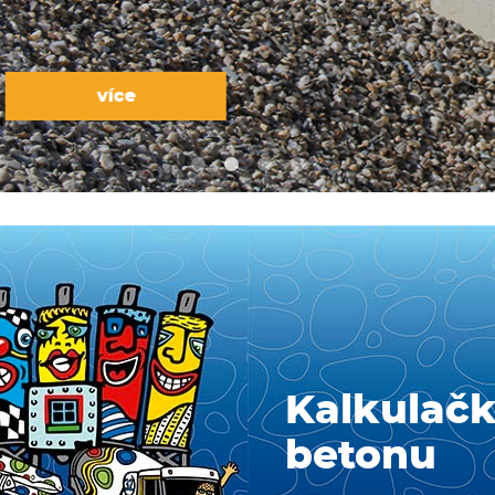
Kalkulač
betonu