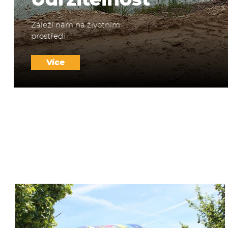
Udržitelnost
Záleží nám na životním
prostředí
Více