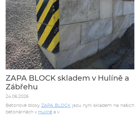
ZAPA BLOCK skladem v Hulíně a
Zábřehu
24.06.2026
Betonové bloky
ZAPA BLOCK
jsou nyní skladem na našich
betonárnách v
Hulíně
a v