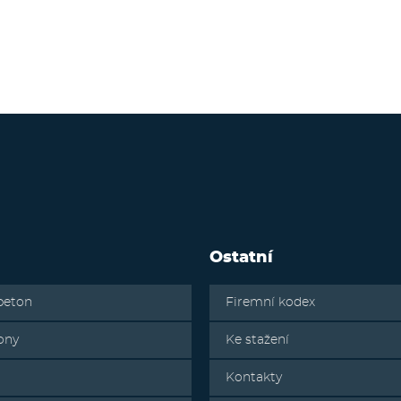
Ostatní
beton
Firemní kodex
ony
Ke stažení
Kontakty