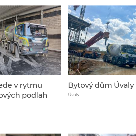
ede v rytmu
Bytový dům Úvaly
ových podlah
Úvaly