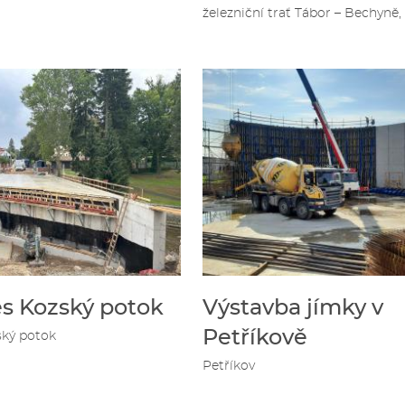
železniční trať Tábor – Bechyně,
s Kozský potok
Výstavba jímky v
Petříkově
ský potok
Petříkov