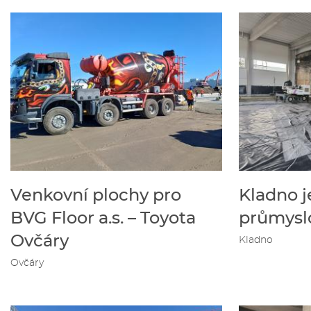
Venkovní plochy pro
Kladno j
BVG Floor a.s. – Toyota
průmysl
Ovčáry
Kladno
Ovčáry