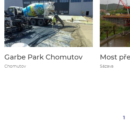
Garbe Park Chomutov
Most pře
Chomutov
Sázava
Ak
1
Pagination
st