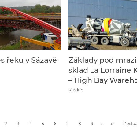
s řeku v Sázavě
Základy pod mrazi
sklad La Lorraine 
– High Bay Wareh
Kladno
…
tuální
Page
2
Page
3
Page
4
Page
5
Page
6
Page
7
Page
8
Page
9
Následující
››
Posled
Posled
ránka
stránka
stránk