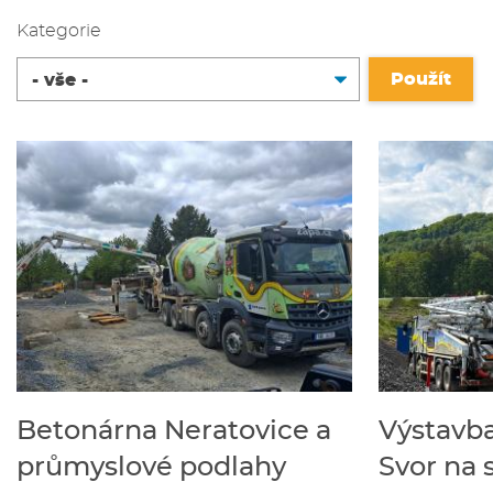
Kategorie
Betonárna Neratovice a
Výstavb
průmyslové podlahy
Svor na s