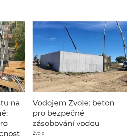
tu na
Vodojem Zvole: beton
ně:
pro bezpečné
pro
zásobování vodou
cnost
Zvole