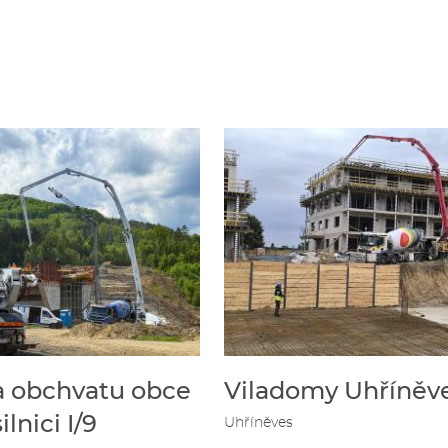
a obchvatu obce
Viladomy Uhříněv
ilnici I/9
Uhříněves