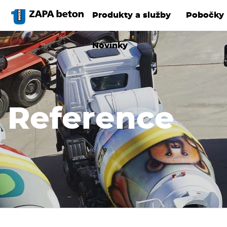
Přejít
k
Produkty a služby
Pobočky
hlavnímu
obsahu
Novinky
Reference