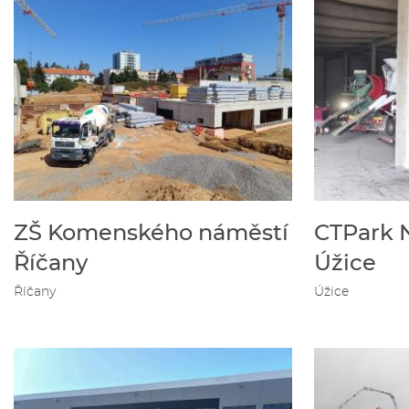
ZŠ Komenského náměstí
CTPark N
Říčany
Úžice
Říčany
Úžice