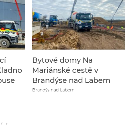
cí
Bytové domy Na
Kladno
Mariánské cestě v
ouse
Brandýse nad Labem
Brandýs nad Labem
ní
ní »
a