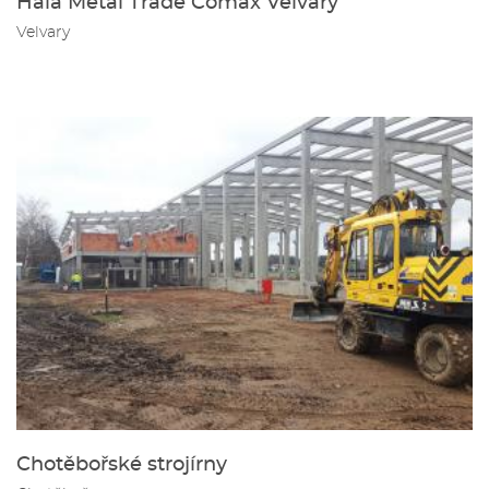
Hala Metal Trade Comax Velvary
Velvary
Chotěbořské strojírny