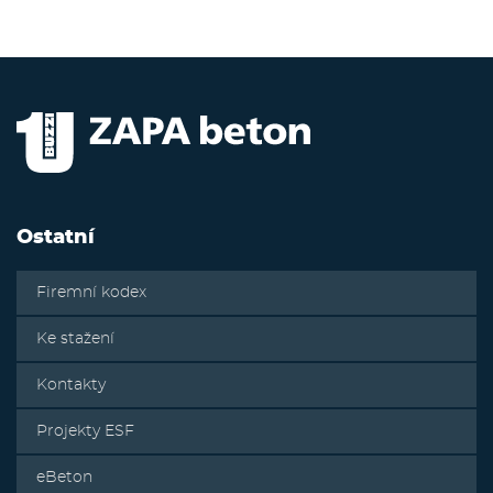
Ostatní
Firemní kodex
Ke stažení
Kontakty
Projekty ESF
eBeton